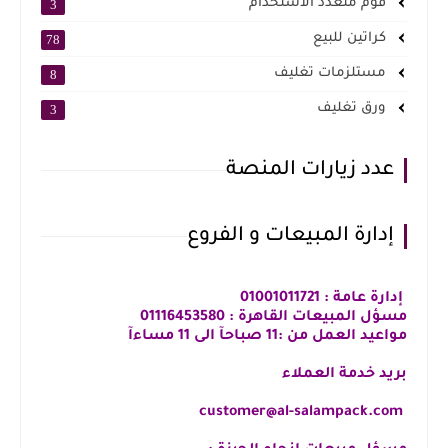
فوم متعدد الاستخدام
3
كراتين للبيع
78
مستلزمات تغليف
8
ورق تغليف
3
عدد زيارات المنصة
إدارة المبيعات و الفروع
إدارة عامة : 01001011721
مسؤل المبيعات القاهرة : 01116453580
مواعيد العمل من :11 صباحآ الى 11 مساءآ
بريد خدمة العملاء
customer@al-salampack.com