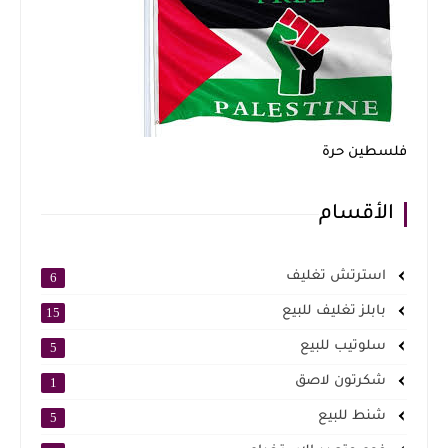
فلسطين حرة
الأقسام
استرتش تغليف
6
بابلز تغليف للبيع
15
سلوتيب للبيع
5
شكرتون لاصق
1
شنط للبيع
5