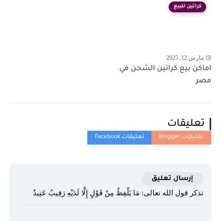
كراتين للبيع
مارس 12, 2025
اماكن بيع كراتين الشحن في
مصر
تعليقات
إرسال تعليق
تذكر قول الله تعالى: مَا يَلْفِظُ مِنْ قَوْلٍ إِلَّا لَدَيْهِ رَقِيبٌ عَتِيدٌ