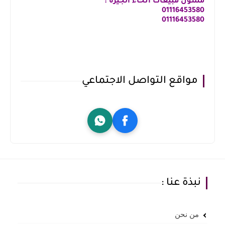
مسؤل مبيعات انحاء الجيزة :
01116453580
⁦01116453580
مواقع التواصل الاجتماعي
نبذة عنا :
من نحن