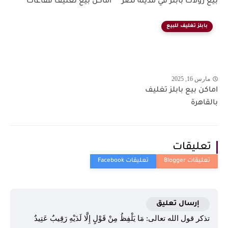
بيع رولات بابلز في مدينة نصر
اماكن بيع تغليف فقاعات
بابلز تغليف للبيع
مارس 16, 2025
اماكن بيع بابلز تغليف
بالقاهرة
تعليقات
إرسال تعليق
تذكر قول الله تعالى: مَا يَلْفِظُ مِنْ قَوْلٍ إِلَّا لَدَيْهِ رَقِيبٌ عَتِيدٌ