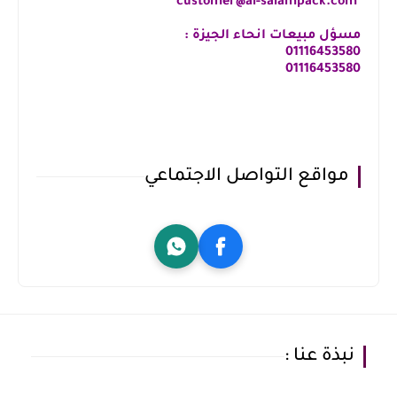
customer@al-salampack.com
مسؤل مبيعات انحاء الجيزة :
01116453580
⁦01116453580
مواقع التواصل الاجتماعي
نبذة عنا :