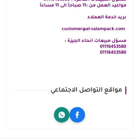
مواعيد العمل من :11 صباحآ الى 11 مساءآ
بريد خدمة العملاء
customer@al-salampack.com
مسؤل مبيعات انحاء الجيزة :
01116453580
⁦01116453580
مواقع التواصل الاجتماعي