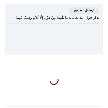
إرسال تعليق
تذكر قول الله تعالى: مَا يَلْفِظُ مِنْ قَوْلٍ إِلَّا لَدَيْهِ رَقِيبٌ عَتِيدٌ