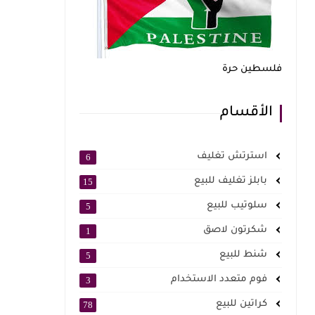
فلسطين حرة
الأقسام
استرتش تغليف
6
بابلز تغليف للبيع
15
سلوتيب للبيع
5
شكرتون لاصق
1
شنط للبيع
5
فوم متعدد الاستخدام
3
كراتين للبيع
78