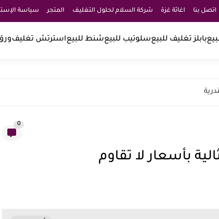
اتصل بنا
اغاثة غزة
شركة السلام لحلول التغليف
المتجر
سياسة الإستبد
بيع
بابلز تغليف للبيع
سلوتيب للبيع
شنط للبيع
استرتش تغليف
ورق
درية
0
لية بأسعار لا تقاوم